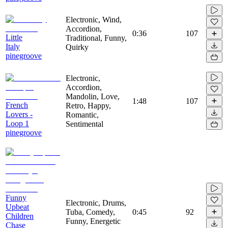
Electronic, Wind,
Accordion,
0:36
107
Little
Traditional, Funny,
Italy
Quirky
pinegroove
Electronic,
Accordion,
Mandolin, Love,
1:48
107
French
Retro, Happy,
Lovers -
Romantic,
Loop 1
Sentimental
pinegroove
Funny
Electronic, Drums,
Upbeat
Tuba, Comedy,
0:45
92
Children
Funny, Energetic
Chase