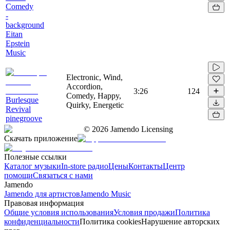
Comedy
-
background
Eitan
Epstein
Music
Electronic, Wind,
Accordion,
3:26
124
Comedy, Happy,
Burlesque
Quirky, Energetic
Revival
pinegroove
©
2026
Jamendo Licensing
Скачать приложение
Полезные ссылки
Каталог музыки
In-store радио
Цены
Контакты
Центр
помощи
Связаться с нами
Jamendo
Jamendo для артистов
Jamendo Music
Правовая информация
Общие условия использования
Условия продажи
Политика
конфиденциальности
Политика cookies
Нарушение авторских