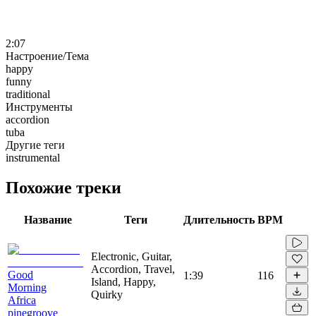
2:07
Настроение/Тема
happy
funny
traditional
Инструменты
accordion
tuba
Другие теги
instrumental
Похожие треки
Название
Теги
Длительность
BPM
Electronic, Guitar,
Accordion, Travel,
Good
1:39
116
Island, Happy,
Morning
Quirky
Africa
pinegroove