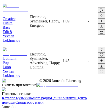
Electronic,
Creative
Synthesizer, Happy,
1:09
-
Future
Energetic
Bass
Edit 8
Yevhen
Lokhmatov
Electronic,
Uplifting
Synthesizer,
1:45
-
Pop
Advertising, Happy,
Loop
Uplifting
Yevhen
Lokhmatov
©
2026
Jamendo Licensing
Скачать приложение
Полезные ссылки
Каталог музыки
In-store радио
Цены
Контакты
Центр
помощи
Связаться с нами
Jamendo