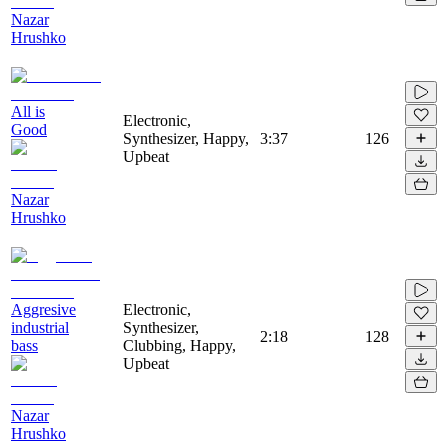
Nazar
Hrushko
All is
Electronic,
Good
Synthesizer, Happy,
3:37
126
Upbeat
Nazar
Hrushko
Aggresive
Electronic,
industrial
Synthesizer,
2:18
128
bass
Clubbing, Happy,
Upbeat
Nazar
Hrushko