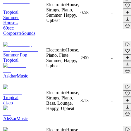
Electronic/House,
Strings, Piano,
Tropical
0:58
-
Summer, Happy,
Summer
Upbeat
House -
60sec
CorporateSounds
Electronic/House,
Summer Pop
Piano, Flute,
2:00
-
Tropical
Summer, Happy,
Upbeat
AskharMusic
Electronic/House,
Tropical
Strings, Piano,
3:13
-
disco
Bass, Lounge,
Happy, Upbeat
AleZarMusic
Electronic/House,