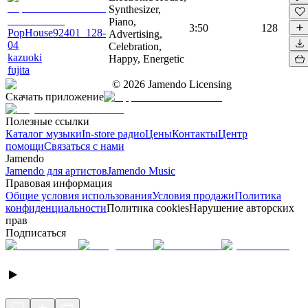
Synthesizer,
Piano,
3:50
128
PopHouse92401_128-
Advertising,
04
Celebration,
kazuoki
Happy, Energetic
fujita
©
2026
Jamendo Licensing
Скачать приложение
Полезные ссылки
Каталог музыки
In-store радио
Цены
Контакты
Центр
помощи
Связаться с нами
Jamendo
Jamendo для артистов
Jamendo Music
Правовая информация
Общие условия использования
Условия продажи
Политика
конфиденциальности
Политика cookies
Нарушение авторских
прав
Подписаться