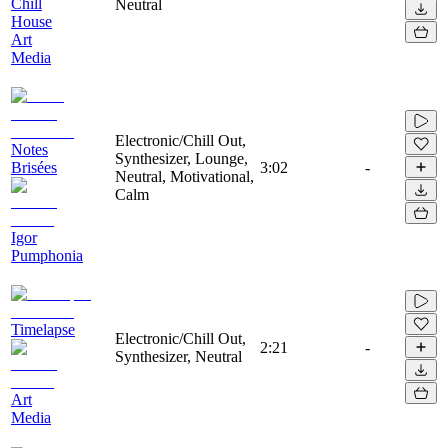
Chill
Neutral
House
Art
Media
Electronic/Chill Out,
Notes
Synthesizer, Lounge,
Brisées
3:02
-
Neutral, Motivational,
Calm
Igor
Pumphonia
Timelapse
Electronic/Chill Out,
2:21
-
Synthesizer, Neutral
Art
Media