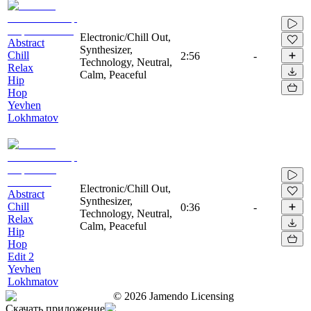
Electronic/Chill Out,
Abstract
Synthesizer,
Chill
2:56
-
Technology, Neutral,
Relax
Calm, Peaceful
Hip
Hop
Yevhen
Lokhmatov
Electronic/Chill Out,
Abstract
Synthesizer,
Chill
0:36
-
Technology, Neutral,
Relax
Calm, Peaceful
Hip
Hop
Edit 2
Yevhen
Lokhmatov
©
2026
Jamendo Licensing
Скачать приложение