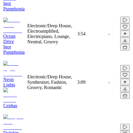
Igor
Pumphonia
Electronic/Deep House,
Electroamplified,
3:54
-
Ocean
Electricpiano, Lounge,
Drive
Neutral, Groovy
Igor
Pumphonia
Electronic/Deep House,
Neon
Synthesizer, Fashion,
3:09
-
Lights
Groovy, Romantic
Cephas
Dolphin