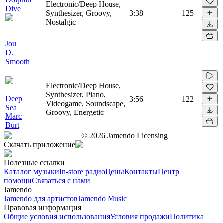
Electronic/Deep House,
Dive
Synthesizer, Groovy,
3:38
125
Nostalgic
Jou
D.
Smooth
Electronic/Deep House,
Synthesizer, Piano,
Deep
3:56
122
Videogame, Soundscape,
Sea
Groovy, Energetic
Marc
Burt
©
2026
Jamendo Licensing
Скачать приложение
Полезные ссылки
Каталог музыки
In-store радио
Цены
Контакты
Центр
помощи
Связаться с нами
Jamendo
Jamendo для артистов
Jamendo Music
Правовая информация
Общие условия использования
Условия продажи
Политика