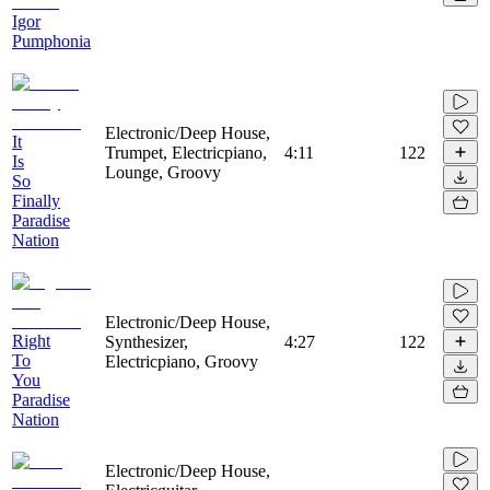
Igor
Pumphonia
Electronic/Deep House,
It
Trumpet, Electricpiano,
4:11
122
Is
Lounge, Groovy
So
Finally
Paradise
Nation
Electronic/Deep House,
Right
Synthesizer,
4:27
122
To
Electricpiano, Groovy
You
Paradise
Nation
Electronic/Deep House,