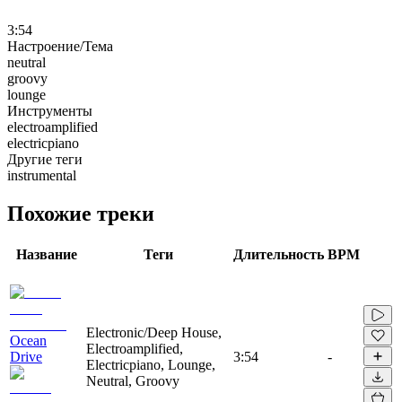
3:54
Настроение/Тема
neutral
groovy
lounge
Инструменты
electroamplified
electricpiano
Другие теги
instrumental
Похожие треки
Название
Теги
Длительность
BPM
Electronic/Deep House,
Ocean
Electroamplified,
Drive
3:54
-
Electricpiano, Lounge,
Neutral, Groovy