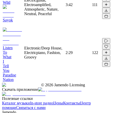
Electricguitar,
Wild
Electroamplified,
3:42
111
Atmospheric, Nature,
Neutral, Peaceful
Sayok
Listen
Electronic/Deep House,
To
Electricpiano, Fashion,
2:29
122
What
Groovy
I
Tell
You
Paradise
Nation
©
2026
Jamendo Licensing
Скачать приложение
Полезные ссылки
Каталог музыки
In-store радио
Цены
Контакты
Центр
помощи
Связаться с нами
Jamendo