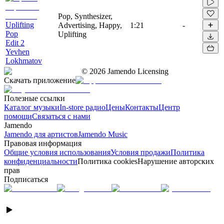
Pop, Synthesizer,
Uplifting
Advertising, Happy,
1:21
-
Pop
Uplifting
Edit 2
Yevhen
Lokhmatov
©
2026
Jamendo Licensing
Скачать приложение
Полезные ссылки
Каталог музыки
In-store радио
Цены
Контакты
Центр
помощи
Связаться с нами
Jamendo
Jamendo для артистов
Jamendo Music
Правовая информация
Общие условия использования
Условия продажи
Политика
конфиденциальности
Политика cookies
Нарушение авторских
прав
Подписаться