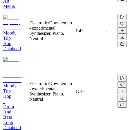
Art
Media
Electronic/Downtempo
- experimental,
1:45
-
Moody
Synthesizer, Piano,
Trip
Neutral
Hop
Databend
Electronic/Downtempo
Moody
- experimental,
Trip
1:16
-
Synthesizer, Piano,
Hop
Neutral
-
Drum
And
Bass
Loop
Databend