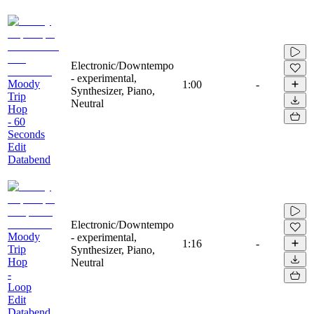
Electronic/Downtempo
- experimental,
Moody
1:00
-
Synthesizer, Piano,
Trip
Neutral
Hop
- 60
Seconds
Edit
Databend
Electronic/Downtempo
Moody
- experimental,
1:16
-
Trip
Synthesizer, Piano,
Hop
Neutral
-
Loop
Edit
Databend