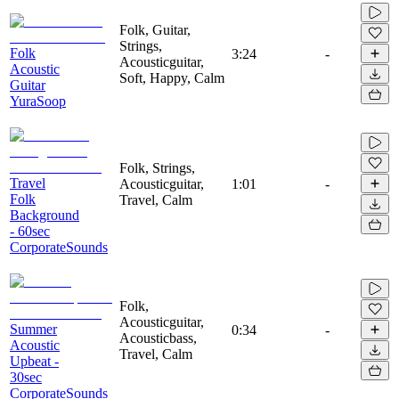
Folk, Guitar,
Strings,
Folk
3:24
-
Acousticguitar,
Acoustic
Soft, Happy, Calm
Guitar
YuraSoop
Folk, Strings,
Travel
Acousticguitar,
1:01
-
Folk
Travel, Calm
Background
- 60sec
CorporateSounds
Folk,
Acousticguitar,
Summer
0:34
-
Acousticbass,
Acoustic
Travel, Calm
Upbeat -
30sec
CorporateSounds