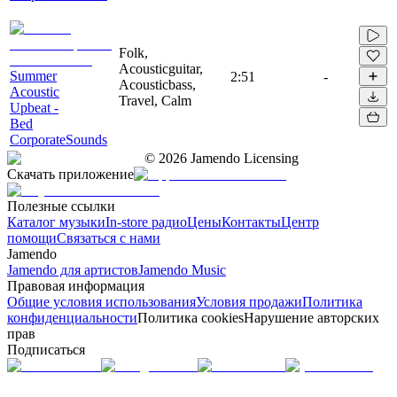
Folk,
Acousticguitar,
Summer
2:51
-
Acousticbass,
Acoustic
Travel, Calm
Upbeat -
Bed
CorporateSounds
©
2026
Jamendo Licensing
Скачать приложение
Полезные ссылки
Каталог музыки
In-store радио
Цены
Контакты
Центр
помощи
Связаться с нами
Jamendo
Jamendo для артистов
Jamendo Music
Правовая информация
Общие условия использования
Условия продажи
Политика
конфиденциальности
Политика cookies
Нарушение авторских
прав
Подписаться