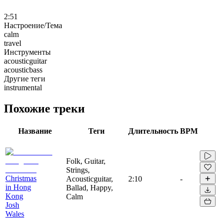
2:51
Настроение/Тема
calm
travel
Инструменты
acousticguitar
acousticbass
Другие теги
instrumental
Похожие треки
Название
Теги
Длительность
BPM
Folk, Guitar,
Strings,
Christmas
Acousticguitar,
2:10
-
in Hong
Ballad, Happy,
Kong
Calm
Josh
Wales