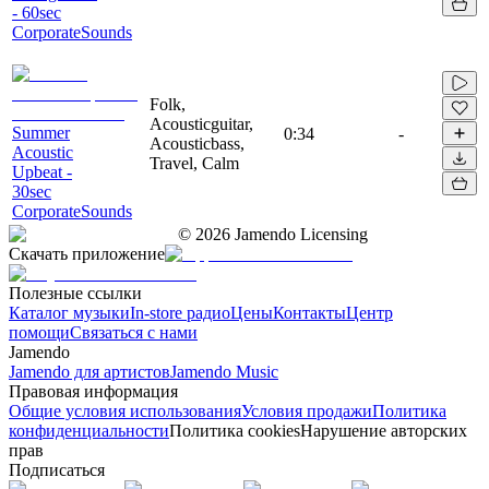
- 60sec
CorporateSounds
Folk,
Acousticguitar,
Summer
0:34
-
Acousticbass,
Acoustic
Travel, Calm
Upbeat -
30sec
CorporateSounds
©
2026
Jamendo Licensing
Скачать приложение
Полезные ссылки
Каталог музыки
In-store радио
Цены
Контакты
Центр
помощи
Связаться с нами
Jamendo
Jamendo для артистов
Jamendo Music
Правовая информация
Общие условия использования
Условия продажи
Политика
конфиденциальности
Политика cookies
Нарушение авторских
прав
Подписаться