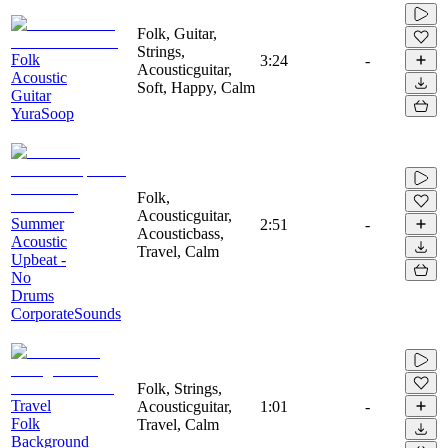
Folk, Guitar,
Strings,
Folk
3:24
-
Acousticguitar,
Acoustic
Soft, Happy, Calm
Guitar
YuraSoop
Folk,
Acousticguitar,
Summer
2:51
-
Acousticbass,
Acoustic
Travel, Calm
Upbeat -
No
Drums
CorporateSounds
Folk, Strings,
Travel
Acousticguitar,
1:01
-
Folk
Travel, Calm
Background