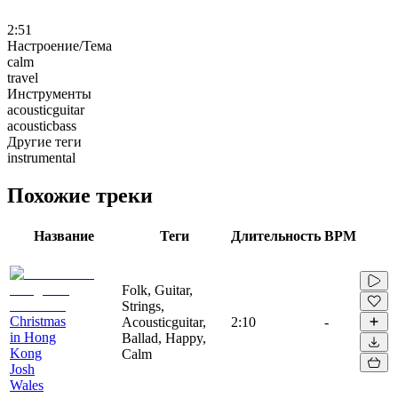
2:51
Настроение/Тема
calm
travel
Инструменты
acousticguitar
acousticbass
Другие теги
instrumental
Похожие треки
Название
Теги
Длительность
BPM
Folk, Guitar,
Strings,
Christmas
Acousticguitar,
2:10
-
in Hong
Ballad, Happy,
Kong
Calm
Josh
Wales