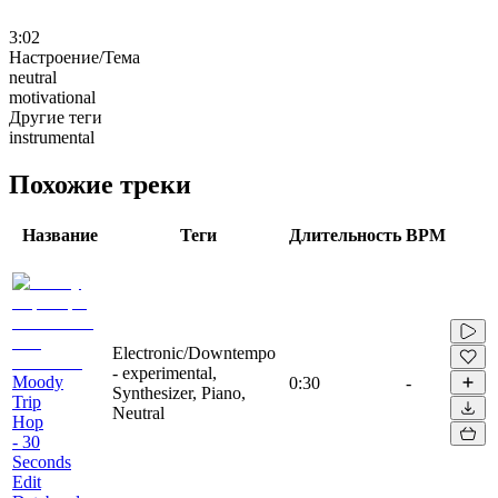
3:02
Настроение/Тема
neutral
motivational
Другие теги
instrumental
Похожие треки
Название
Теги
Длительность
BPM
Electronic/Downtempo
- experimental,
Moody
0:30
-
Synthesizer, Piano,
Trip
Neutral
Hop
- 30
Seconds
Edit