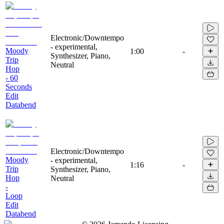
Electronic/Downtempo
- experimental,
Moody
1:00
-
Synthesizer, Piano,
Trip
Neutral
Hop
- 60
Seconds
Edit
Databend
Electronic/Downtempo
Moody
- experimental,
1:16
-
Trip
Synthesizer, Piano,
Hop
Neutral
-
Loop
Edit
Databend