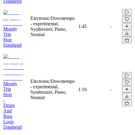
Databend
Electronic/Downtempo
- experimental,
1:45
-
Moody
Synthesizer, Piano,
Trip
Neutral
Hop
Databend
Electronic/Downtempo
Moody
- experimental,
Trip
1:16
-
Synthesizer, Piano,
Hop
Neutral
-
Drum
And
Bass
Loop
Databend