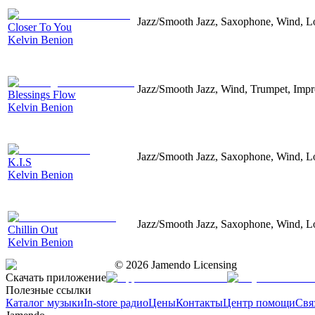
Jazz/Smooth Jazz, Saxophone, Wind, L
Closer To You
Kelvin Benion
Jazz/Smooth Jazz, Wind, Trumpet, Impr
Blessings Flow
Kelvin Benion
Jazz/Smooth Jazz, Saxophone, Wind, 
K.I.S
Kelvin Benion
Jazz/Smooth Jazz, Saxophone, Wind, L
Chillin Out
Kelvin Benion
©
2026
Jamendo Licensing
Скачать приложение
Полезные ссылки
Каталог музыки
In-store радио
Цены
Контакты
Центр помощи
Свя