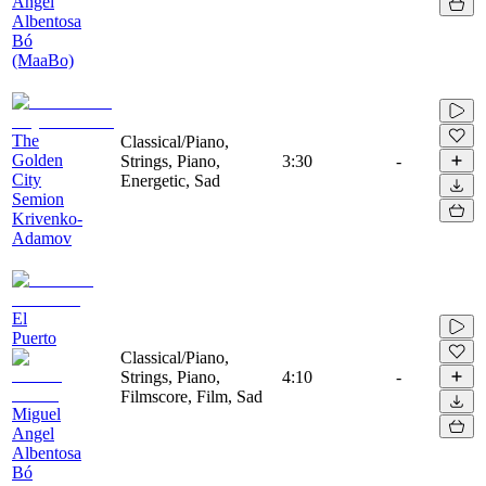
Angel
Albentosa
Bó
(MaaBo)
The
Classical/Piano,
Golden
Strings, Piano,
3:30
-
City
Energetic, Sad
Semion
Krivenko-
Adamov
El
Puerto
Classical/Piano,
Strings, Piano,
4:10
-
Filmscore, Film, Sad
Miguel
Angel
Albentosa
Bó