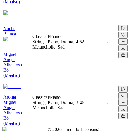
(MaaBo)
Noche
Blanca
Classical/Piano,
Strings, Piano, Drama,
4:52
-
Melancholic, Sad
Miguel
Angel
Albentosa
Bó
(MaaBo)
Aroma
Classical/Piano,
Miguel
Strings, Piano, Drama,
3:46
-
Angel
Melancholic, Sad
Albentosa
Bó
(MaaBo)
©
2026
Jamendo Licensing