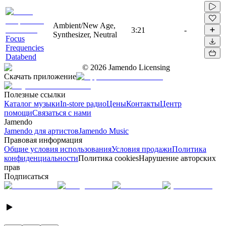
Ambient/New Age,
3:21
-
Synthesizer, Neutral
Focus
Frequencies
Databend
©
2026
Jamendo Licensing
Скачать приложение
Полезные ссылки
Каталог музыки
In-store радио
Цены
Контакты
Центр
помощи
Связаться с нами
Jamendo
Jamendo для артистов
Jamendo Music
Правовая информация
Общие условия использования
Условия продажи
Политика
конфиденциальности
Политика cookies
Нарушение авторских
прав
Подписаться