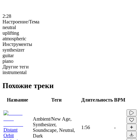
2:28
Настроение/Тема
neutral
uplifting
atmospheric
Инструменты
synthesizer
guitar
piano
Другие теги
instrumental
Похожие треки
Название
Теги
Длительность
BPM
Ambient/New Age,
Synthesizer,
1:56
-
Distant
Soundscape, Neutral,
Orbit
Dark