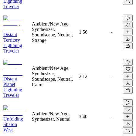
Lightning
Traveler
Ambient/New Age,
Synthesizer,
1:56
-
Distant
Soundscape, Neutral,
Territory
Strange
Lightning
Traveler
Ambient/New Age,
Synthesizer,
2:12
-
Distant
Soundscape, Neutral,
Planet
Calm
Lightning
Traveler
Ambient/New Age,
3:40
-
Unfolding
Synthesizer, Neutral
Sharon
West