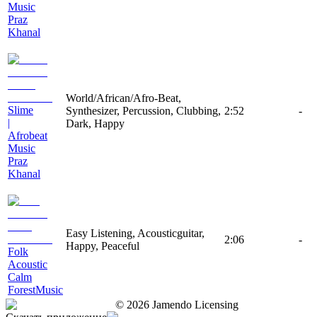
Music
Praz
Khanal
World/African/Afro-Beat,
Slime
Synthesizer, Percussion, Clubbing,
2:52
-
|
Dark, Happy
Afrobeat
Music
Praz
Khanal
Easy Listening, Acousticguitar,
2:06
-
Happy, Peaceful
Folk
Acoustic
Calm
ForestMusic
©
2026
Jamendo Licensing