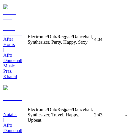
Electronic/Dub/Reggae/Dancehall,
After
4:04
-
Synthesizer, Party, Happy, Sexy
Hours
|
Afro
Dancehall
Music
Praz
Khanal
Electronic/Dub/Reggae/Dancehall,
Natalia
Synthesizer, Travel, Happy,
2:43
-
|
Upbeat
Afro
Dancehall