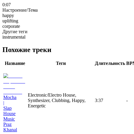
0:07
Настроение/Тема
happy
uplifting
corporate
Другие теги
instrumental
Похожие треки
Название
Теги
Длительность
BP
Electronic/Electro House,
Mocha
Synthesizer, Clubbing, Happy,
3:37
-
|
Energetic
Slap
House
Music
Praz
Khanal