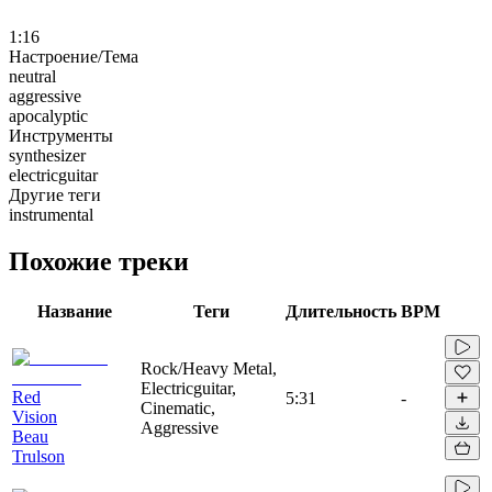
1:16
Настроение/Тема
neutral
aggressive
apocalyptic
Инструменты
synthesizer
electricguitar
Другие теги
instrumental
Похожие треки
Название
Теги
Длительность
BPM
Rock/Heavy Metal,
Electricguitar,
Red
5:31
-
Cinematic,
Vision
Aggressive
Beau
Trulson