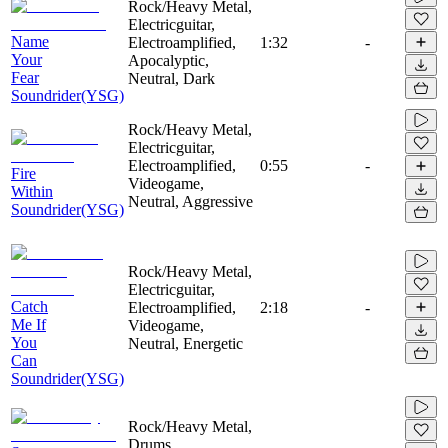
Rock/Heavy Metal,
Electricguitar,
Name
Electroamplified,
1:32
-
Your
Apocalyptic,
Fear
Neutral, Dark
Soundrider(YSG)
Rock/Heavy Metal,
Electricguitar,
Electroamplified,
0:55
-
Fire
Videogame,
Within
Neutral, Aggressive
Soundrider(YSG)
Rock/Heavy Metal,
Electricguitar,
Catch
Electroamplified,
2:18
-
Me If
Videogame,
You
Neutral, Energetic
Can
Soundrider(YSG)
Rock/Heavy Metal,
Drums,