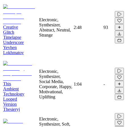
Electronic,
Synthesizer,
Creative
2:48
93
Abstract, Neutral,
Glitch
Strange
Timelapse
Underscore
Yevhen
Lokhmatov
Electronic,
Synthesizer,
Social Media,
This
1:04
-
Corporate, Happy,
Ambient
Motivational,
Technology
Uplifting
Looped
Version
Thesieryj
Electronic,
Synthesizer, Soft,