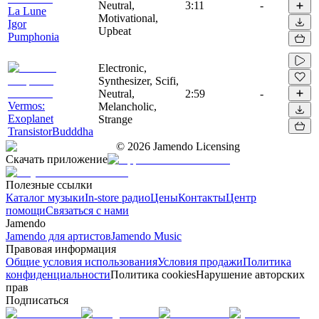
Neutral,
3:11
-
La Lune
Motivational,
Igor
Upbeat
Pumphonia
Electronic,
Synthesizer, Scifi,
Neutral,
2:59
-
Vermos:
Melancholic,
Exoplanet
Strange
TransistorBudddha
©
2026
Jamendo Licensing
Скачать приложение
Полезные ссылки
Каталог музыки
In-store радио
Цены
Контакты
Центр
помощи
Связаться с нами
Jamendo
Jamendo для артистов
Jamendo Music
Правовая информация
Общие условия использования
Условия продажи
Политика
конфиденциальности
Политика cookies
Нарушение авторских
прав
Подписаться