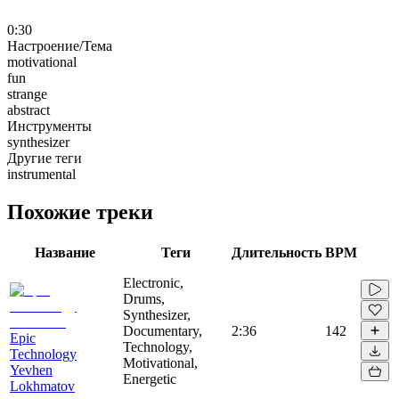
0:30
Настроение/Тема
motivational
fun
strange
abstract
Инструменты
synthesizer
Другие теги
instrumental
Похожие треки
Название
Теги
Длительность
BPM
Electronic,
Drums,
Synthesizer,
Documentary,
2:36
142
Epic
Technology,
Technology
Motivational,
Yevhen
Energetic
Lokhmatov