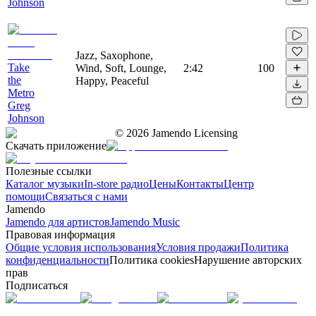
Johnson
Jazz, Saxophone,
Take
Wind, Soft, Lounge,
2:42
100
the
Happy, Peaceful
Metro
Greg
Johnson
©
2026
Jamendo Licensing
Скачать приложение
Полезные ссылки
Каталог музыки
In-store радио
Цены
Контакты
Центр
помощи
Связаться с нами
Jamendo
Jamendo для артистов
Jamendo Music
Правовая информация
Общие условия использования
Условия продажи
Политика
конфиденциальности
Политика cookies
Нарушение авторских
прав
Подписаться