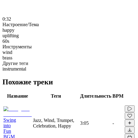
0:32
Настроение/Тема
happy
uplifting
60s
Инструменты
wind
brass
Другие теги
instrumental
Похожие треки
Название
Теги
Длительность
BPM
Swing
Jazz, Wind, Trumpet,
3:05
-
into
Celebration, Happy
Fun
BGM