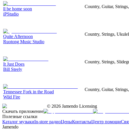
Country, Guitar, Strings
ll be home soon
iPStudio
Country, Strings, Ukulel
Quite Afternoon
Ruotong Music Studio
Country, Strings, Slide
It Just Does
Bill Steely
Country, Guitar, String
Tennessee Fork in the Road
Wild Fire
©
2026
Jamendo Licensing
Скачать приложение
Полезные ссылки
Каталог музыки
In-store радио
Цены
Контакты
Центр помощи
Свя
Jamendo