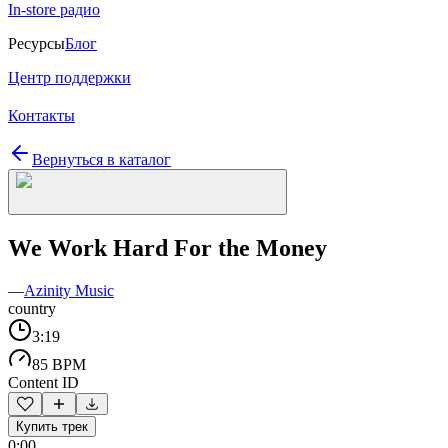
In-store радио
Ресурсы
Блог
Центр поддержки
Контакты
Вернуться в каталог
We Work Hard For the Money
—
Azinity Music
country
3:19
85 BPM
Content ID
Купить трек
0:00