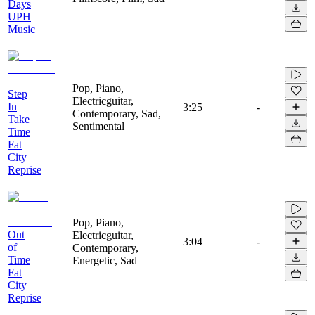
Days
UPH
Music
Pop, Piano,
Step
Electricguitar,
In
3:25
-
Contemporary, Sad,
Take
Sentimental
Time
Fat
City
Reprise
Pop, Piano,
Out
Electricguitar,
3:04
-
of
Contemporary,
Time
Energetic, Sad
Fat
City
Reprise