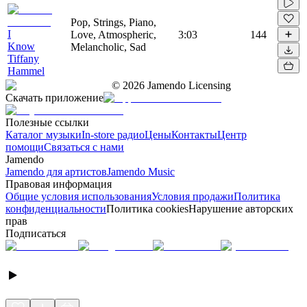
Pop, Strings, Piano,
I
Love, Atmospheric,
3:03
144
Know
Melancholic, Sad
Tiffany
Hammel
©
2026
Jamendo Licensing
Скачать приложение
Полезные ссылки
Каталог музыки
In-store радио
Цены
Контакты
Центр
помощи
Связаться с нами
Jamendo
Jamendo для артистов
Jamendo Music
Правовая информация
Общие условия использования
Условия продажи
Политика
конфиденциальности
Политика cookies
Нарушение авторских
прав
Подписаться