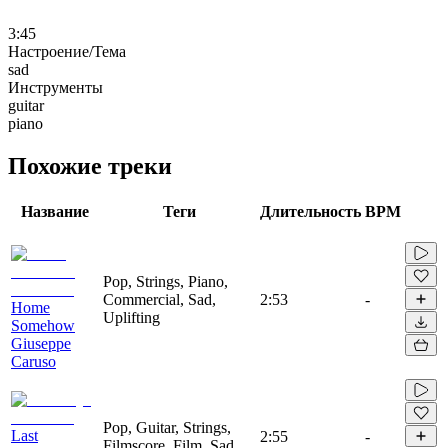
3:45
Настроение/Тема
sad
Инструменты
guitar
piano
Похожие треки
Название
Теги
Длительность
BPM
Pop, Strings, Piano,
Commercial, Sad,
2:53
-
Home
Uplifting
Somehow
Giuseppe
Caruso
Pop, Guitar, Strings,
Last
2:55
-
Filmscore, Film, Sad