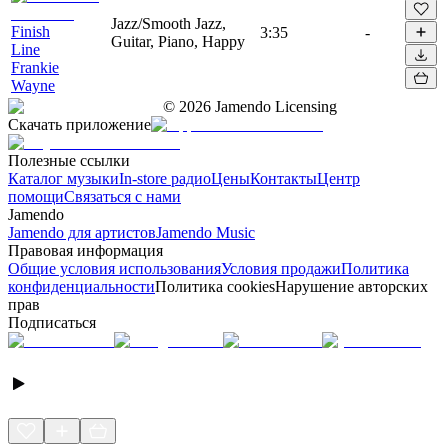
Jazz/Smooth Jazz,
Finish
3:35
-
Guitar, Piano, Happy
Line
Frankie
Wayne
©
2026
Jamendo Licensing
Скачать приложение
Полезные ссылки
Каталог музыки
In-store радио
Цены
Контакты
Центр
помощи
Связаться с нами
Jamendo
Jamendo для артистов
Jamendo Music
Правовая информация
Общие условия использования
Условия продажи
Политика
конфиденциальности
Политика cookies
Нарушение авторских
прав
Подписаться