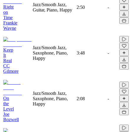
Jazz/Smooth Jazz,
Right
2:50
-
Guitar, Piano, Happy
on
Time
Frankie
Wayne
Jazz/Smooth Jazz,
Keep
Saxophone, Piano,
3:48
-
It
Happy
Real
CC
Gilmore
Jazz/Smooth Jazz,
On
Saxophone, Piano,
2:08
-
the
Happy
Level
Joe
Bozwell