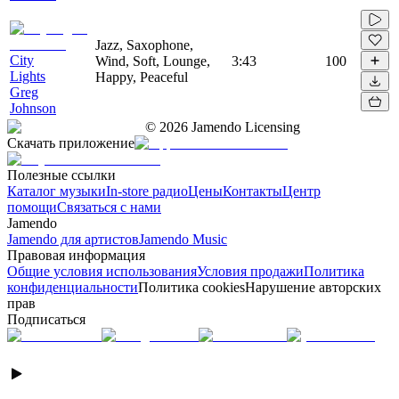
Jazz, Saxophone,
City
Wind, Soft, Lounge,
3:43
100
Lights
Happy, Peaceful
Greg
Johnson
©
2026
Jamendo Licensing
Скачать приложение
Полезные ссылки
Каталог музыки
In-store радио
Цены
Контакты
Центр
помощи
Связаться с нами
Jamendo
Jamendo для артистов
Jamendo Music
Правовая информация
Общие условия использования
Условия продажи
Политика
конфиденциальности
Политика cookies
Нарушение авторских
прав
Подписаться