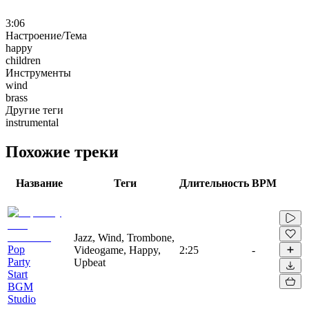
3:06
Настроение/Тема
happy
children
Инструменты
wind
brass
Другие теги
instrumental
Похожие треки
Название
Теги
Длительность
BPM
Jazz, Wind, Trombone,
Pop
Videogame, Happy,
2:25
-
Party
Upbeat
Start
BGM
Studio