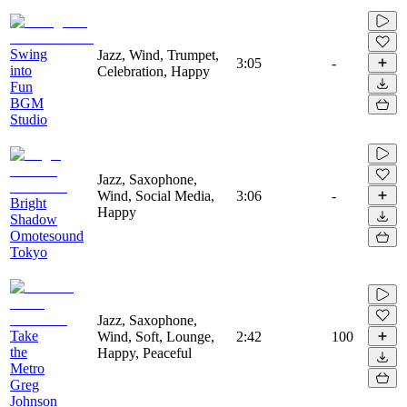
Swing
Jazz, Wind, Trumpet,
3:05
-
into
Celebration, Happy
Fun
BGM
Studio
Jazz, Saxophone,
Wind, Social Media,
3:06
-
Bright
Happy
Shadow
Omotesound
Tokyo
Jazz, Saxophone,
Take
Wind, Soft, Lounge,
2:42
100
the
Happy, Peaceful
Metro
Greg
Johnson