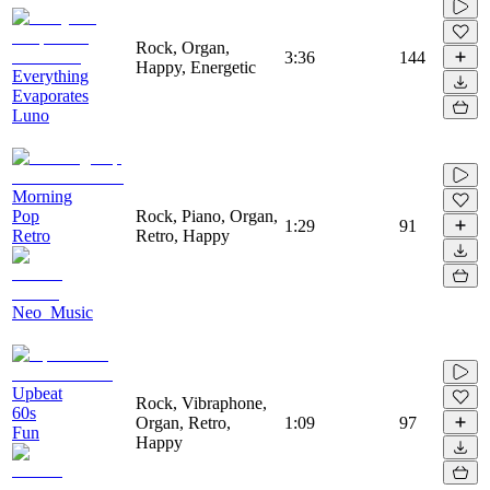
Rock, Organ,
3:36
144
Happy, Energetic
Everything
Evaporates
Luno
Morning
Pop
Rock, Piano, Organ,
1:29
91
Retro
Retro, Happy
Neo_Music
Upbeat
Rock, Vibraphone,
60s
Organ, Retro,
1:09
97
Fun
Happy