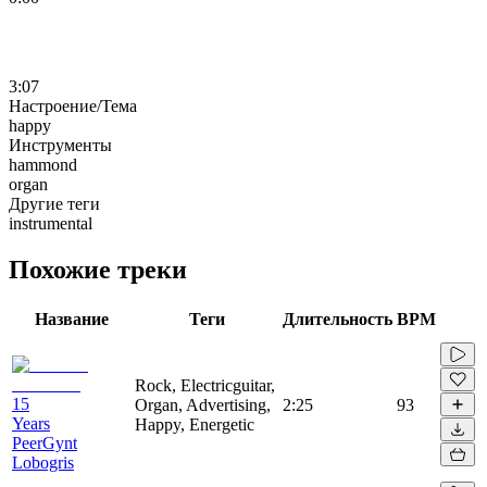
3:07
Настроение/Тема
happy
Инструменты
hammond
organ
Другие теги
instrumental
Похожие треки
Название
Теги
Длительность
BPM
Rock, Electricguitar,
15
Organ, Advertising,
2:25
93
Years
Happy, Energetic
PeerGynt
Lobogris