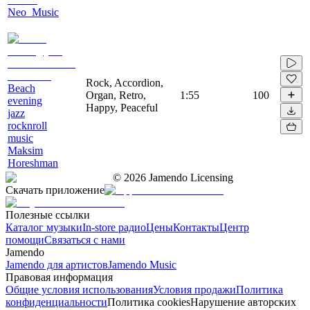
Neo_Music
Rock, Accordion,
Beach
Organ, Retro,
1:55
100
evening
Happy, Peaceful
jazz
rocknroll
music
Maksim
Horeshman
©
2026
Jamendo Licensing
Скачать приложение
Полезные ссылки
Каталог музыки
In-store радио
Цены
Контакты
Центр
помощи
Связаться с нами
Jamendo
Jamendo для артистов
Jamendo Music
Правовая информация
Общие условия использования
Условия продажи
Политика
конфиденциальности
Политика cookies
Нарушение авторских