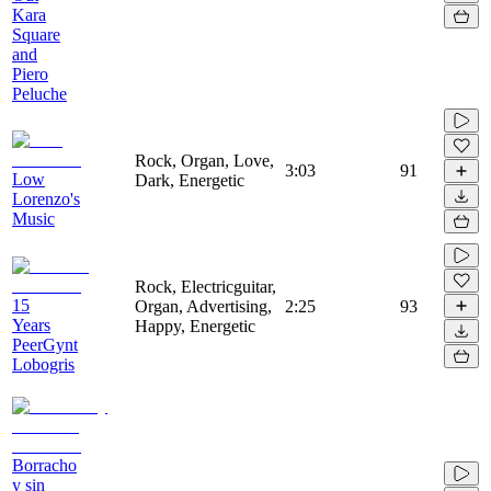
Kara
Square
and
Piero
Peluche
Rock, Organ, Love,
3:03
91
Low
Dark, Energetic
Lorenzo's
Music
Rock, Electricguitar,
15
Organ, Advertising,
2:25
93
Years
Happy, Energetic
PeerGynt
Lobogris
Borracho
y sin