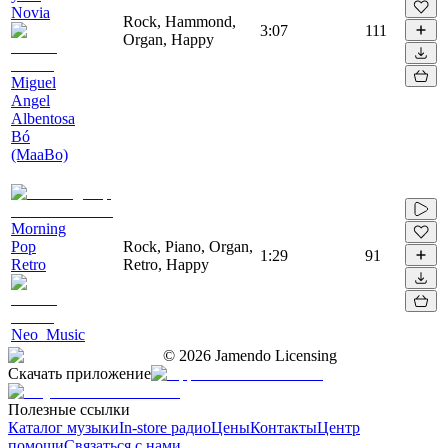
Novia
Rock, Hammond,
3:07
111
Organ, Happy
Miguel
Angel
Albentosa
Bó
(MaaBo)
Morning
Pop
Rock, Piano, Organ,
1:29
91
Retro
Retro, Happy
Neo_Music
©
2026
Jamendo Licensing
Скачать приложение
Полезные ссылки
Каталог музыки
In-store радио
Цены
Контакты
Центр
помощи
Связаться с нами