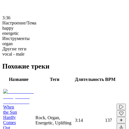
3:36
Настроение/Тема
happy
energetic
Инструменты
organ
Другие теги
vocal - male
Похожие треки
Название
Теги
Длительность
BPM
When
the Sun
Hardly
Rock, Organ,
3:14
137
Comes
Energetic, Uplifting
Out