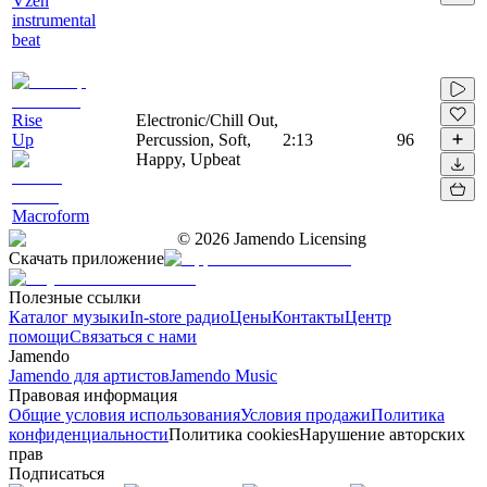
Vzen
instrumental
beat
Rise
Electronic/Chill Out,
Up
Percussion, Soft,
2:13
96
Happy, Upbeat
Macroform
©
2026
Jamendo Licensing
Скачать приложение
Полезные ссылки
Каталог музыки
In-store радио
Цены
Контакты
Центр
помощи
Связаться с нами
Jamendo
Jamendo для артистов
Jamendo Music
Правовая информация
Общие условия использования
Условия продажи
Политика
конфиденциальности
Политика cookies
Нарушение авторских
прав
Подписаться