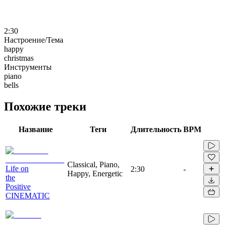
2:30
Настроение/Тема
happy
christmas
Инструменты
piano
bells
Похожие треки
Название
Теги
Длительность
BPM
Classical, Piano,
Life on
2:30
-
Happy, Energetic
the
Positive
CINEMATIC