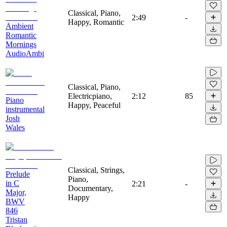
Classical, Piano,
2:49
-
Happy, Romantic
Ambient
Romantic
Mornings
AudioAmbi
Classical, Piano,
Electricpiano,
2:12
85
Piano
Happy, Peaceful
instrumental
Josh
Wales
Classical, Strings,
Prelude
Piano,
in C
2:21
-
Documentary,
Major,
Happy
BWV
846
Tristan