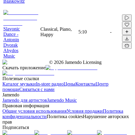
Blaskowitz
Slavonic
Classical, Piano,
5:10
-
Dance -
Happy
Antonin
Dvorak
Abydos
Music
©
2026
Jamendo Licensing
Скачать приложение
Полезные ссылки
Каталог музыки
In-store радио
Цены
Контакты
Центр
помощи
Связаться с нами
Jamendo
Jamendo для артистов
Jamendo Music
Правовая информация
Общие условия использования
Условия продажи
Политика
конфиденциальности
Политика cookies
Нарушение авторских
прав
Подписаться