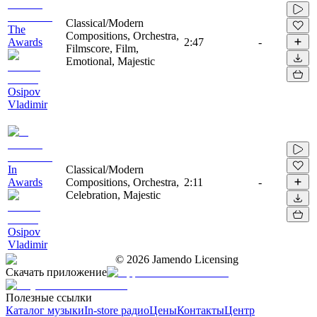
Classical/Modern
The
Compositions, Orchestra,
Awards
2:47
-
Filmscore, Film,
Emotional, Majestic
Osipov
Vladimir
In
Classical/Modern
Awards
Compositions, Orchestra,
2:11
-
Celebration, Majestic
Osipov
Vladimir
©
2026
Jamendo Licensing
Скачать приложение
Полезные ссылки
Каталог музыки
In-store радио
Цены
Контакты
Центр