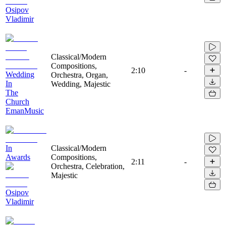
Osipov
Vladimir
Classical/Modern
Compositions,
2:10
-
Wedding
Orchestra, Organ,
In
Wedding, Majestic
The
Church
EmanMusic
In
Classical/Modern
Awards
Compositions,
2:11
-
Orchestra, Celebration,
Majestic
Osipov
Vladimir