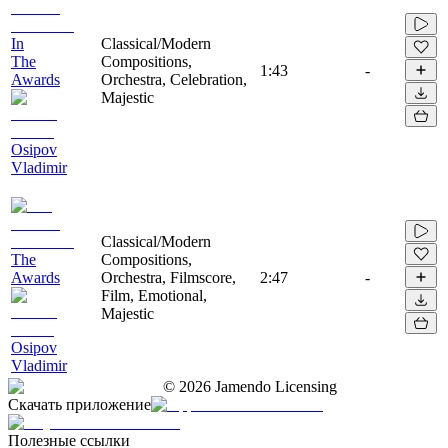
In
Classical/Modern
The
Compositions,
1:43
-
Awards
Orchestra, Celebration,
Majestic
Osipov
Vladimir
Classical/Modern
The
Compositions,
Awards
Orchestra, Filmscore,
2:47
-
Film, Emotional,
Majestic
Osipov
Vladimir
©
2026
Jamendo Licensing
Скачать приложение
Полезные ссылки