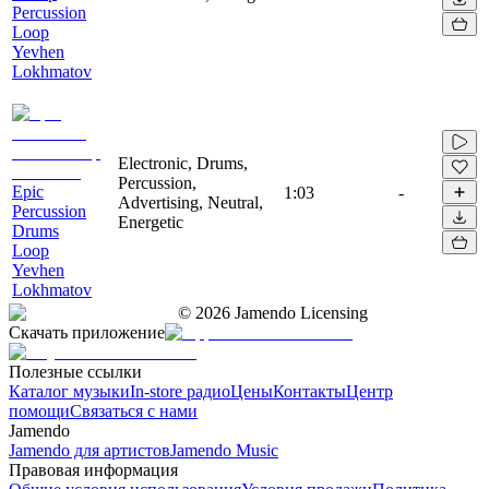
Percussion
Loop
Yevhen
Lokhmatov
Electronic, Drums,
Percussion,
Epic
1:03
-
Advertising, Neutral,
Percussion
Energetic
Drums
Loop
Yevhen
Lokhmatov
©
2026
Jamendo Licensing
Скачать приложение
Полезные ссылки
Каталог музыки
In-store радио
Цены
Контакты
Центр
помощи
Связаться с нами
Jamendo
Jamendo для артистов
Jamendo Music
Правовая информация