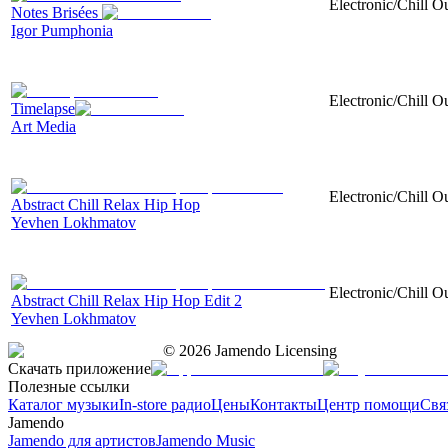
Electronic/Chill O
Notes Brisées
Igor Pumphonia
Electronic/Chill Ou
Timelapse
Art Media
Electronic/Chill O
Abstract Chill Relax Hip Hop
Yevhen Lokhmatov
Electronic/Chill O
Abstract Chill Relax Hip Hop Edit 2
Yevhen Lokhmatov
©
2026
Jamendo Licensing
Скачать приложение
Полезные ссылки
Каталог музыки
In-store радио
Цены
Контакты
Центр помощи
Свя
Jamendo
Jamendo для артистов
Jamendo Music