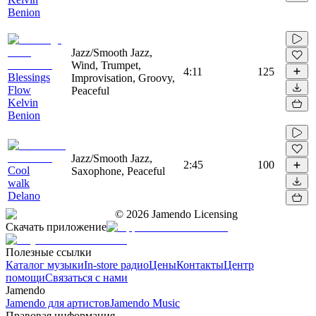
Benion
Jazz/Smooth Jazz,
Wind, Trumpet,
4:11
125
Blessings
Improvisation, Groovy,
Flow
Peaceful
Kelvin
Benion
Jazz/Smooth Jazz,
2:45
100
Cool
Saxophone, Peaceful
walk
Delano
©
2026
Jamendo Licensing
Скачать приложение
Полезные ссылки
Каталог музыки
In-store радио
Цены
Контакты
Центр
помощи
Связаться с нами
Jamendo
Jamendo для артистов
Jamendo Music
Правовая информация