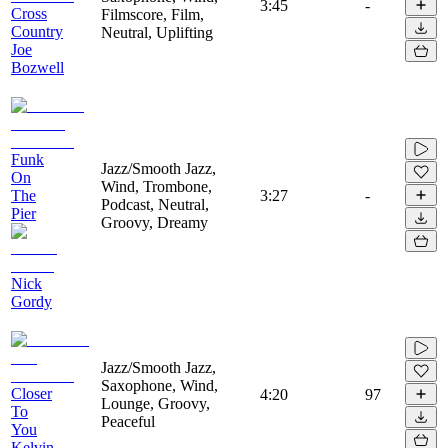
3:45
-
Cross
Filmscore, Film,
Country
Neutral, Uplifting
Joe
Bozwell
Funk
Jazz/Smooth Jazz,
On
Wind, Trombone,
The
3:27
-
Podcast, Neutral,
Pier
Groovy, Dreamy
Nick
Gordy
Jazz/Smooth Jazz,
Saxophone, Wind,
Closer
4:20
97
Lounge, Groovy,
To
Peaceful
You
Kelvin