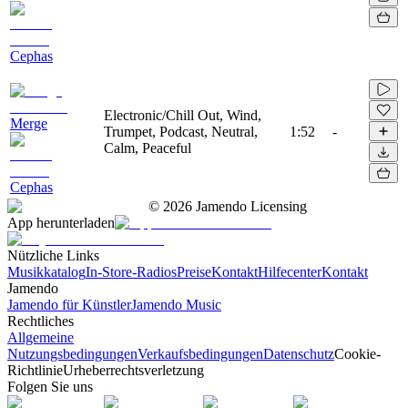
Cephas
Electronic/Chill Out, Wind,
Merge
Trumpet, Podcast, Neutral,
1:52
-
Calm, Peaceful
Cephas
©
2026
Jamendo Licensing
App herunterladen
Nützliche Links
Musikkatalog
In-Store-Radios
Preise
Kontakt
Hilfecenter
Kontakt
Jamendo
Jamendo für Künstler
Jamendo Music
Rechtliches
Allgemeine
Nutzungsbedingungen
Verkaufsbedingungen
Datenschutz
Cookie-
Richtlinie
Urheberrechtsverletzung
Folgen Sie uns