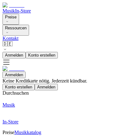
Musik
In-Store
Preise
Ressourcen
Kontakt
🇩🇪
Anmelden
Konto erstellen
Anmelden
Keine Kreditkarte nötig. Jederzeit kündbar.
Konto erstellen
Anmelden
Durchsuchen
Musik
In-Store
Preise
Musikkatalog