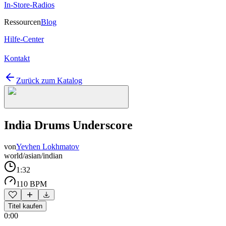
In-Store-Radios
Ressourcen
Blog
Hilfe-Center
Kontakt
Zurück zum Katalog
India Drums Underscore
von
Yevhen Lokhmatov
world/asian/indian
1:32
110 BPM
Titel kaufen
0:00