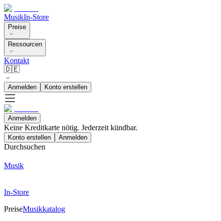
Musik
In-Store
Preise
Ressourcen
Kontakt
🇩🇪
Anmelden
Konto erstellen
Anmelden
Keine Kreditkarte nötig. Jederzeit kündbar.
Konto erstellen
Anmelden
Durchsuchen
Musik
In-Store
Preise
Musikkatalog