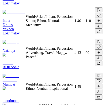
Lokhmatov
World/Asian/Indian, Percussion,
India
Santur, Ethno, Neutral,
1:40
110
Drums
Meditative
Yevhen
Lokhmatov
World/Asian/Indian, Percussion,
Nataraja
Advertising, Travel, Happy,
4:13
99
Peaceful
BDKSonic
Mumbai
World/Asian/Indian, Percussion,
1:48
-
Ethno, Neutral, Inspirational
moodmode