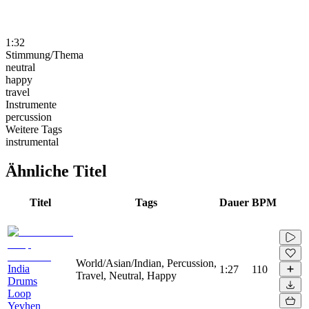
1:32
Stimmung/Thema
neutral
happy
travel
Instrumente
percussion
Weitere Tags
instrumental
Ähnliche Titel
Titel
Tags
Dauer
BPM
World/Asian/Indian, Percussion,
India
1:27
110
Travel, Neutral, Happy
Drums
Loop
Yevhen