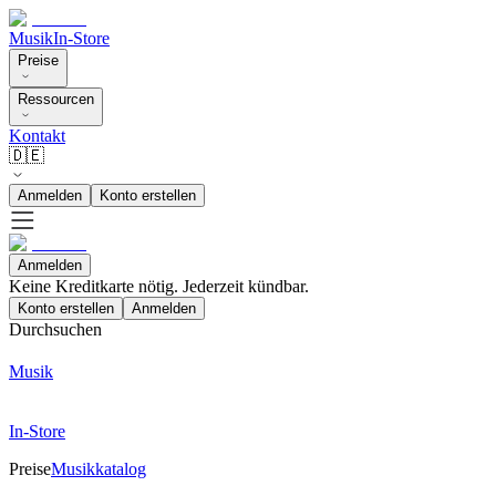
Musik
In-Store
Preise
Ressourcen
Kontakt
🇩🇪
Anmelden
Konto erstellen
Anmelden
Keine Kreditkarte nötig. Jederzeit kündbar.
Konto erstellen
Anmelden
Durchsuchen
Musik
In-Store
Preise
Musikkatalog