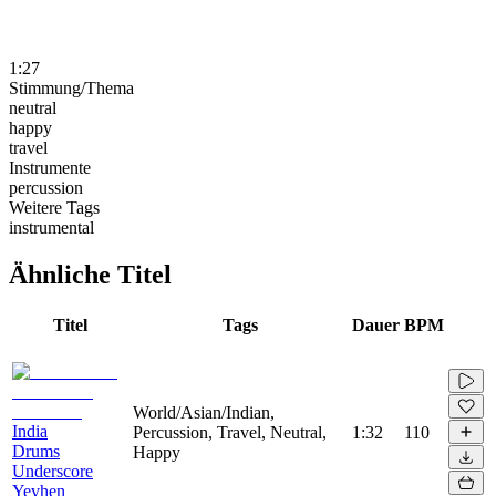
1:27
Stimmung/Thema
neutral
happy
travel
Instrumente
percussion
Weitere Tags
instrumental
Ähnliche Titel
Titel
Tags
Dauer
BPM
World/Asian/Indian,
India
Percussion, Travel, Neutral,
1:32
110
Drums
Happy
Underscore
Yevhen