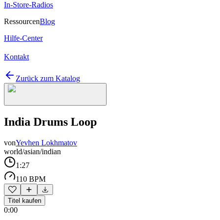
In-Store-Radios
Ressourcen
Blog
Hilfe-Center
Kontakt
Zurück zum Katalog
India Drums Loop
von
Yevhen Lokhmatov
world/asian/indian
1:27
110 BPM
Titel kaufen
0:00