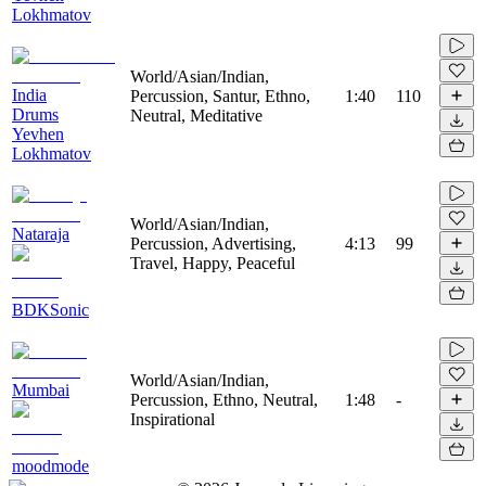
Lokhmatov
World/Asian/Indian,
India
Percussion, Santur, Ethno,
1:40
110
Drums
Neutral, Meditative
Yevhen
Lokhmatov
World/Asian/Indian,
Nataraja
Percussion, Advertising,
4:13
99
Travel, Happy, Peaceful
BDKSonic
World/Asian/Indian,
Mumbai
Percussion, Ethno, Neutral,
1:48
-
Inspirational
moodmode