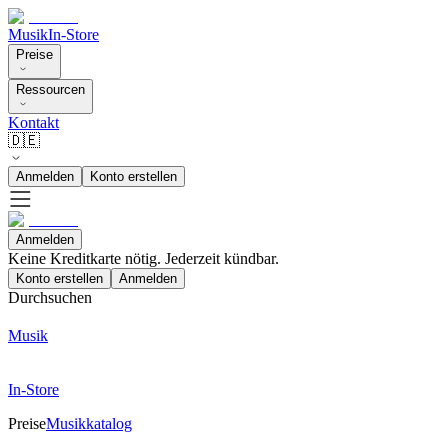
Musik
In-Store
Preise
Ressourcen
Kontakt
🇩🇪
Anmelden
Konto erstellen
Anmelden
Keine Kreditkarte nötig. Jederzeit kündbar.
Konto erstellen
Anmelden
Durchsuchen
Musik
In-Store
Preise
Musikkatalog