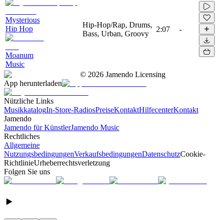
Mysterious
Hip-Hop/Rap, Drums,
Hip Hop
2:07
-
Bass, Urban, Groovy
Moanum
Music
©
2026
Jamendo Licensing
App herunterladen
Nützliche Links
Musikkatalog
In-Store-Radios
Preise
Kontakt
Hilfecenter
Kontakt
Jamendo
Jamendo für Künstler
Jamendo Music
Rechtliches
Allgemeine
Nutzungsbedingungen
Verkaufsbedingungen
Datenschutz
Cookie-
Richtlinie
Urheberrechtsverletzung
Folgen Sie uns