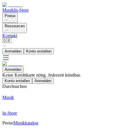
Musik
In-Store
Preise
Ressourcen
Kontakt
🇩🇪
Anmelden
Konto erstellen
Anmelden
Keine Kreditkarte nötig. Jederzeit kündbar.
Konto erstellen
Anmelden
Durchsuchen
Musik
In-Store
Preise
Musikkatalog