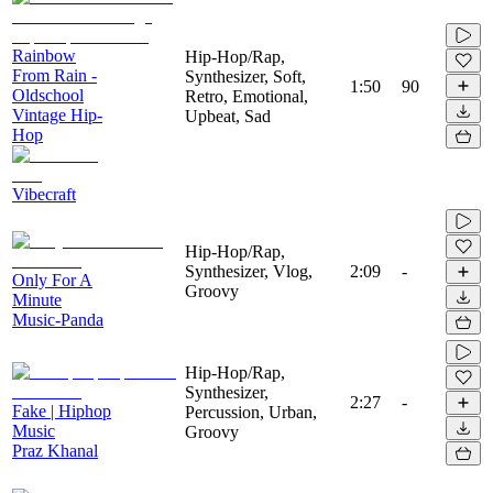
Rainbow
Hip-Hop/Rap,
From Rain -
Synthesizer, Soft,
1:50
90
Oldschool
Retro, Emotional,
Vintage Hip-
Upbeat, Sad
Hop
Vibecraft
Hip-Hop/Rap,
Synthesizer, Vlog,
2:09
-
Only For A
Groovy
Minute
Music-Panda
Hip-Hop/Rap,
Synthesizer,
2:27
-
Fake | Hiphop
Percussion, Urban,
Music
Groovy
Praz Khanal