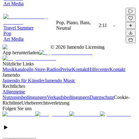
Art Media
Pop, Piano, Bass,
2:11
-
Travel Summer
Neutral
Pop
Art Media
©
2026
Jamendo Licensing
App herunterladen
Nützliche Links
Musikkatalog
In-Store-Radios
Preise
Kontakt
Hilfecenter
Kontakt
Jamendo
Jamendo für Künstler
Jamendo Music
Rechtliches
Allgemeine
Nutzungsbedingungen
Verkaufsbedingungen
Datenschutz
Cookie-
Richtlinie
Urheberrechtsverletzung
Folgen Sie uns