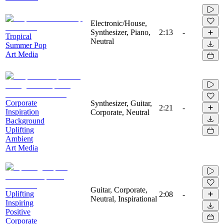
Electronic/House,
Synthesizer, Piano,
2:13
-
Tropical
Neutral
Summer Pop
Art Media
Corporate
Synthesizer, Guitar,
2:21
-
Inspiration
Corporate, Neutral
Background
Uplifting
Ambient
Art Media
Guitar, Corporate,
Uplifting
2:08
-
Neutral, Inspirational
Inspiring
Positive
Corporate