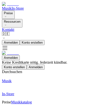
Musik
In-Store
Preise
Ressourcen
Kontakt
🇩🇪
Anmelden
Konto erstellen
Anmelden
Keine Kreditkarte nötig. Jederzeit kündbar.
Konto erstellen
Anmelden
Durchsuchen
Musik
In-Store
Preise
Musikkatalog