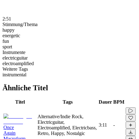
2:51
Stimmung/Thema
happy
energetic
fun
sport
Instrumente
electricguitar
electroamplified
Weitere Tags
instrumental
Ähnliche Titel
Titel
Tags
Dauer
BPM
Alternative/Indie Rock,
Electricguitar,
3:11
-
Once
Electroamplified, Electricbass,
Again
Retro, Happy, Nostalgic
Macroform