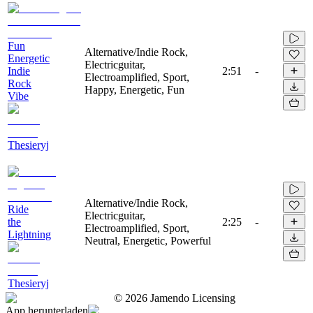
Fun
Alternative/Indie Rock,
Energetic
Electricguitar,
Indie
2:51
-
Electroamplified, Sport,
Rock
Happy, Energetic, Fun
Vibe
Thesieryj
Alternative/Indie Rock,
Ride
Electricguitar,
the
2:25
-
Electroamplified, Sport,
Lightning
Neutral, Energetic, Powerful
Thesieryj
©
2026
Jamendo Licensing
App herunterladen