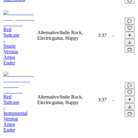
Red
Alternative/Indie Rock,
Suitcase
3:37
-
Electricguitar, Happy
-
Single
Version
Amos
Ender
Red
Alternative/Indie Rock,
3:37
-
Suitcase
Electricguitar, Happy
-
Instrumental
Version
Amos
Ender