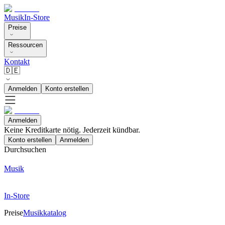
Musik
In-Store
Preise
Ressourcen
Kontakt
🇩🇪
Anmelden
Konto erstellen
Anmelden
Keine Kreditkarte nötig. Jederzeit kündbar.
Konto erstellen
Anmelden
Durchsuchen
Musik
In-Store
Preise
Musikkatalog