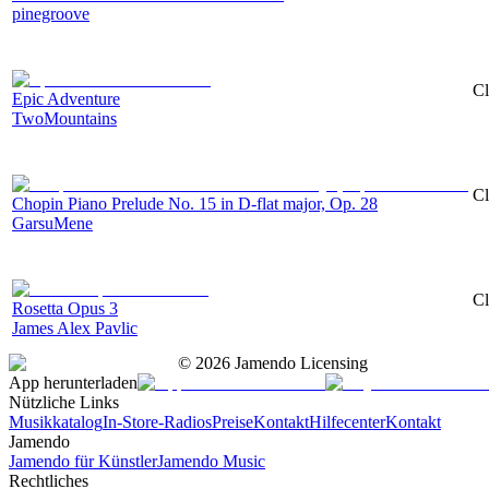
pinegroove
Cl
Epic Adventure
TwoMountains
Cl
Chopin Piano Prelude No. 15 in D-flat major, Op. 28
GarsuMene
Cl
Rosetta Opus 3
James Alex Pavlic
©
2026
Jamendo Licensing
App herunterladen
Nützliche Links
Musikkatalog
In-Store-Radios
Preise
Kontakt
Hilfecenter
Kontakt
Jamendo
Jamendo für Künstler
Jamendo Music
Rechtliches