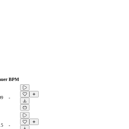
auer
BPM
09
-
15
-