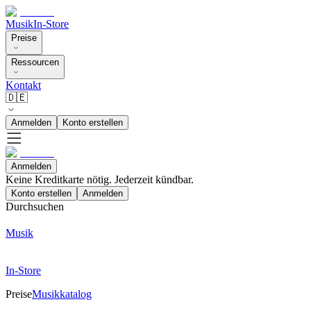
Musik
In-Store
Preise
Ressourcen
Kontakt
🇩🇪
Anmelden
Konto erstellen
Anmelden
Keine Kreditkarte nötig. Jederzeit kündbar.
Konto erstellen
Anmelden
Durchsuchen
Musik
In-Store
Preise
Musikkatalog