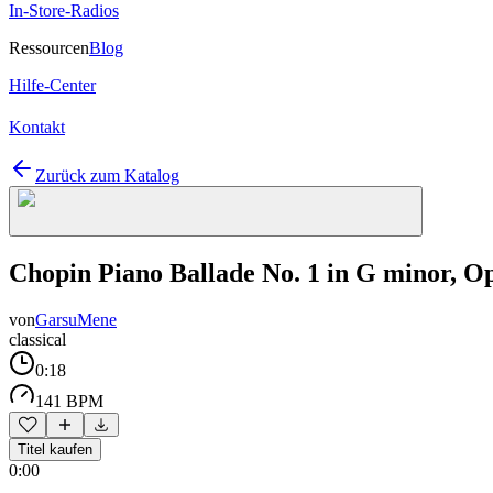
In-Store-Radios
Ressourcen
Blog
Hilfe-Center
Kontakt
Zurück zum Katalog
Chopin Piano Ballade No. 1 in G minor, Op
von
GarsuMene
classical
0:18
141 BPM
Titel kaufen
0:00