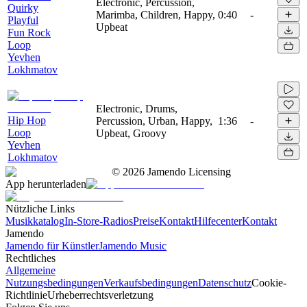
Electronic, Percussion,
Quirky
Marimba, Children, Happy,
0:40
-
Playful
Upbeat
Fun Rock
Loop
Yevhen
Lokhmatov
Electronic, Drums,
Hip Hop
Percussion, Urban, Happy,
1:36
-
Loop
Upbeat, Groovy
Yevhen
Lokhmatov
©
2026
Jamendo Licensing
App herunterladen
Nützliche Links
Musikkatalog
In-Store-Radios
Preise
Kontakt
Hilfecenter
Kontakt
Jamendo
Jamendo für Künstler
Jamendo Music
Rechtliches
Allgemeine
Nutzungsbedingungen
Verkaufsbedingungen
Datenschutz
Cookie-
Richtlinie
Urheberrechtsverletzung