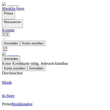
Musik
In-Store
Preise
Ressourcen
Kontakt
🇩🇪
Anmelden
Konto erstellen
Anmelden
Keine Kreditkarte nötig. Jederzeit kündbar.
Konto erstellen
Anmelden
Durchsuchen
Musik
In-Store
Preise
Musikkatalog