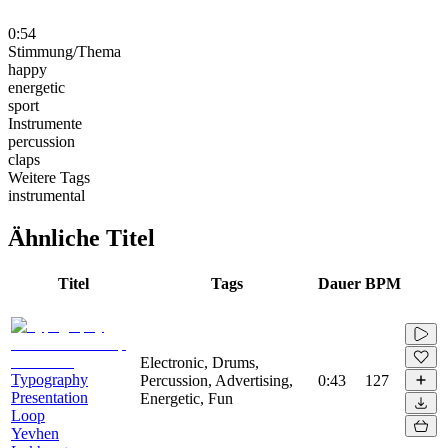
0:54
Stimmung/Thema
happy
energetic
sport
Instrumente
percussion
claps
Weitere Tags
instrumental
Ähnliche Titel
Titel
Tags
Dauer
BPM
Electronic, Drums,
Typography
Percussion, Advertising,
0:43
127
Presentation
Energetic, Fun
Loop
Yevhen