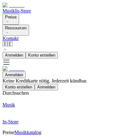
Musik
In-Store
Preise
Ressourcen
Kontakt
🇩🇪
Anmelden
Konto erstellen
Anmelden
Keine Kreditkarte nötig. Jederzeit kündbar.
Konto erstellen
Anmelden
Durchsuchen
Musik
In-Store
Preise
Musikkatalog