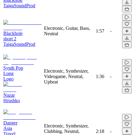
Blackhole
TaigaSoundProd
Electronic, Guitar, Bass,
1:57
-
Blackhole
Neutral
short 2
TaigaSoundProd
Synth Pop
Electronic, Synthesizer,
Long
Videogame, Neutral,
1:36
-
Logo
Upbeat
Nazar
Hrushko
Danger
Electronic, Synthesizer,
Asia
Clubbing, Neutral,
2:18
-
Travel