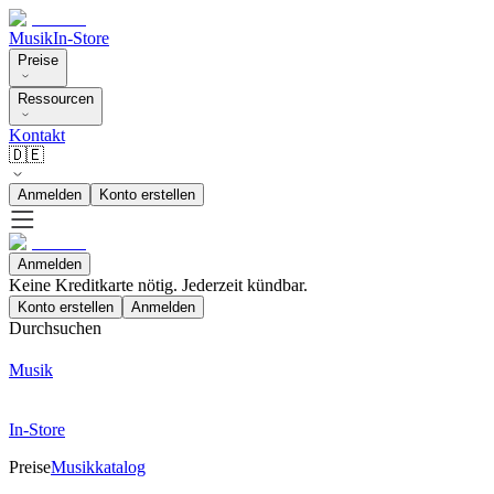
Musik
In-Store
Preise
Ressourcen
Kontakt
🇩🇪
Anmelden
Konto erstellen
Anmelden
Keine Kreditkarte nötig. Jederzeit kündbar.
Konto erstellen
Anmelden
Durchsuchen
Musik
In-Store
Preise
Musikkatalog