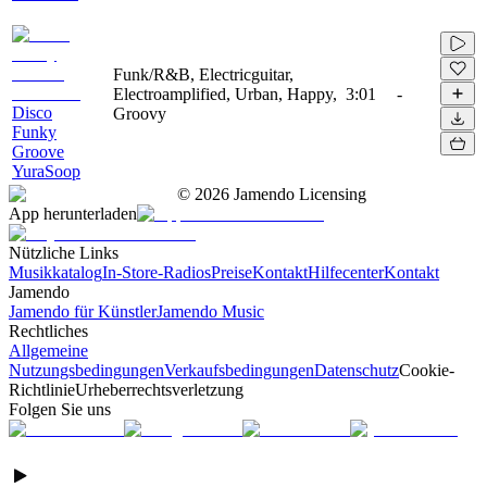
Funk/R&B, Electricguitar,
Electroamplified, Urban, Happy,
3:01
-
Disco
Groovy
Funky
Groove
YuraSoop
©
2026
Jamendo Licensing
App herunterladen
Nützliche Links
Musikkatalog
In-Store-Radios
Preise
Kontakt
Hilfecenter
Kontakt
Jamendo
Jamendo für Künstler
Jamendo Music
Rechtliches
Allgemeine
Nutzungsbedingungen
Verkaufsbedingungen
Datenschutz
Cookie-
Richtlinie
Urheberrechtsverletzung
Folgen Sie uns