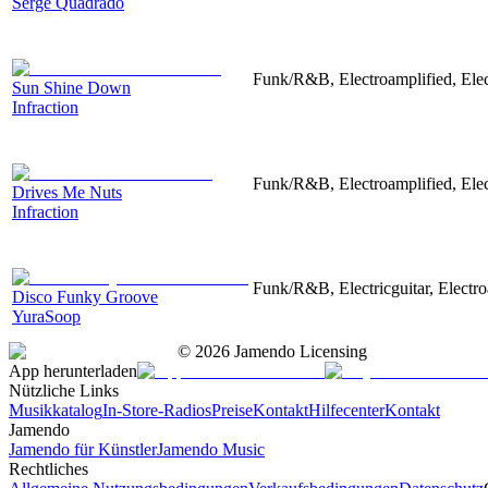
Serge Quadrado
Funk/R&B, Electroamplified, Elec
Sun Shine Down
Infraction
Funk/R&B, Electroamplified, Elec
Drives Me Nuts
Infraction
Funk/R&B, Electricguitar, Electr
Disco Funky Groove
YuraSoop
©
2026
Jamendo Licensing
App herunterladen
Nützliche Links
Musikkatalog
In-Store-Radios
Preise
Kontakt
Hilfecenter
Kontakt
Jamendo
Jamendo für Künstler
Jamendo Music
Rechtliches