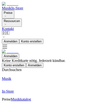
Musik
In-Store
Preise
Ressourcen
Kontakt
🇩🇪
Anmelden
Konto erstellen
Anmelden
Keine Kreditkarte nötig. Jederzeit kündbar.
Konto erstellen
Anmelden
Durchsuchen
Musik
In-Store
Preise
Musikkatalog