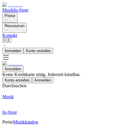
Musik
In-Store
Preise
Ressourcen
Kontakt
🇩🇪
Anmelden
Konto erstellen
Anmelden
Keine Kreditkarte nötig. Jederzeit kündbar.
Konto erstellen
Anmelden
Durchsuchen
Musik
In-Store
Preise
Musikkatalog