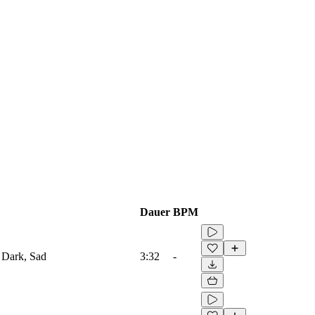
Dauer
BPM
 Dark, Sad
3:32
-