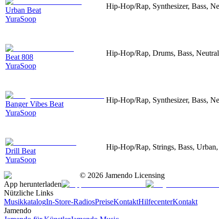
Hip-Hop/Rap, Synthesizer, Bass, Ne
Urban Beat
YuraSoop
Hip-Hop/Rap, Drums, Bass, Neutral
Beat 808
YuraSoop
Hip-Hop/Rap, Synthesizer, Bass, Ne
Banger Vibes Beat
YuraSoop
Hip-Hop/Rap, Strings, Bass, Urban, 
Drill Beat
YuraSoop
©
2026
Jamendo Licensing
App herunterladen
Nützliche Links
Musikkatalog
In-Store-Radios
Preise
Kontakt
Hilfecenter
Kontakt
Jamendo