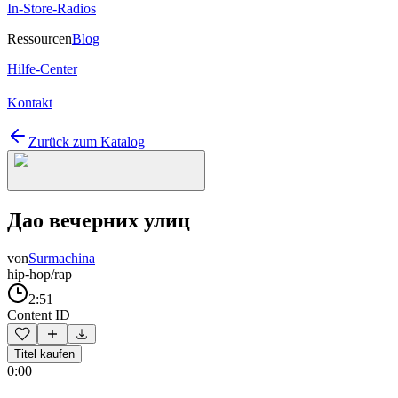
In-Store-Radios
Ressourcen
Blog
Hilfe-Center
Kontakt
Zurück zum Katalog
Дао вечерних улиц
von
Surmachina
hip-hop/rap
2:51
Content ID
Titel kaufen
0:00