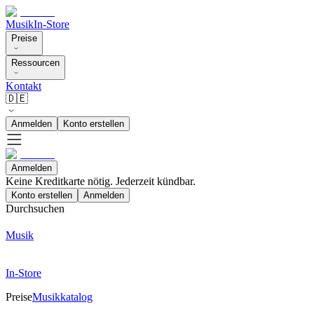
Musik
In-Store
Preise
Ressourcen
Kontakt
🇩🇪
Anmelden
Konto erstellen
Anmelden
Keine Kreditkarte nötig. Jederzeit kündbar.
Konto erstellen
Anmelden
Durchsuchen
Musik
In-Store
Preise
Musikkatalog