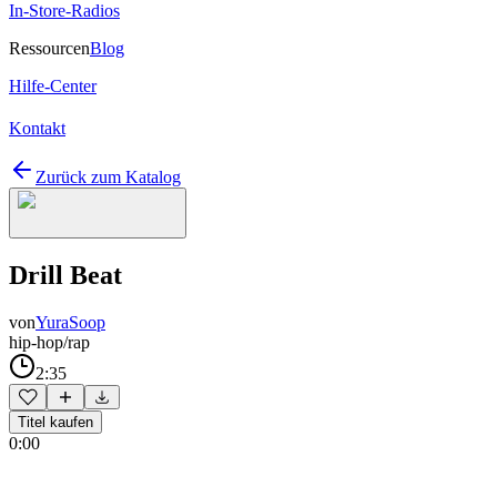
In-Store-Radios
Ressourcen
Blog
Hilfe-Center
Kontakt
Zurück zum Katalog
Drill Beat
von
YuraSoop
hip-hop/rap
2:35
Titel kaufen
0:00