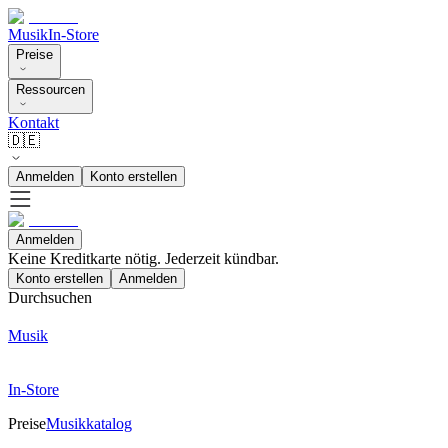
Musik
In-Store
Preise
Ressourcen
Kontakt
🇩🇪
Anmelden
Konto erstellen
Anmelden
Keine Kreditkarte nötig. Jederzeit kündbar.
Konto erstellen
Anmelden
Durchsuchen
Musik
In-Store
Preise
Musikkatalog