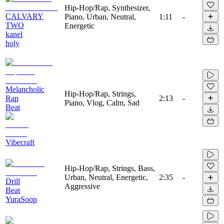
Hip-Hop/Rap, Synthesizer,
CALVARY
Piano, Urban, Neutral,
1:11
-
TWO
Energetic
kanel
holy
Melancholic
Hip-Hop/Rap, Strings,
Rap
2:13
-
Piano, Vlog, Calm, Sad
Beat
Vibecraft
Hip-Hop/Rap, Strings, Bass,
Urban, Neutral, Energetic,
2:35
-
Drill
Aggressive
Beat
YuraSoop