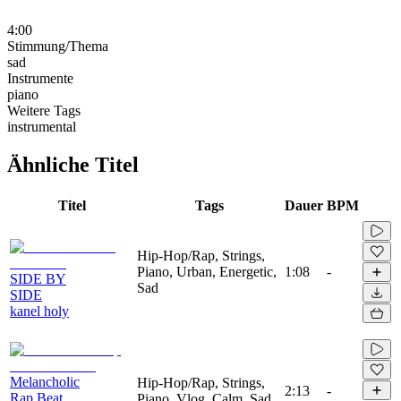
4:00
Stimmung/Thema
sad
Instrumente
piano
Weitere Tags
instrumental
Ähnliche Titel
Titel
Tags
Dauer
BPM
Hip-Hop/Rap, Strings,
Piano, Urban, Energetic,
1:08
-
SIDE BY
Sad
SIDE
kanel holy
Melancholic
Hip-Hop/Rap, Strings,
2:13
-
Rap Beat
Piano, Vlog, Calm, Sad