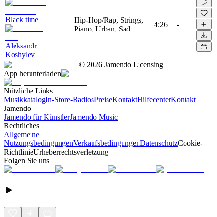
Black time
Hip-Hop/Rap, Strings,
4:26
-
Piano, Urban, Sad
Aleksandr
Koshylev
©
2026
Jamendo Licensing
App herunterladen
Nützliche Links
Musikkatalog
In-Store-Radios
Preise
Kontakt
Hilfecenter
Kontakt
Jamendo
Jamendo für Künstler
Jamendo Music
Rechtliches
Allgemeine
Nutzungsbedingungen
Verkaufsbedingungen
Datenschutz
Cookie-
Richtlinie
Urheberrechtsverletzung
Folgen Sie uns