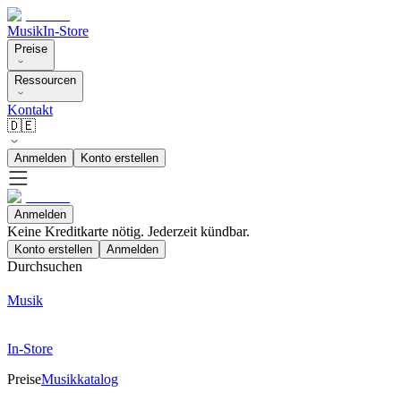
Musik
In-Store
Preise
Ressourcen
Kontakt
🇩🇪
Anmelden
Konto erstellen
Anmelden
Keine Kreditkarte nötig. Jederzeit kündbar.
Konto erstellen
Anmelden
Durchsuchen
Musik
In-Store
Preise
Musikkatalog