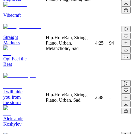
Vibecraft
Straight
Hip-Hop/Rap, Strings,
Madness
Piano, Urban,
4:25
94
Melancholic, Sad
Ogi Feel the
Beat
I will hide
Hip-Hop/Rap, Strings,
you from
2:48
-
Piano, Urban, Sad
the storm
Aleksandr
Koshylev