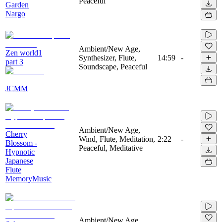
Peaceful
Garden
Nargo
Ambient/New Age,
Zen world1
Synthesizer, Flute,
14:59
-
part 3
Soundscape, Peaceful
JCMM
Ambient/New Age,
Cherry
Wind, Flute, Meditation,
2:22
-
Blossom -
Peaceful, Meditative
Hypnotic
Japanese
Flute
MemoryMusic
Ambient/New Age,