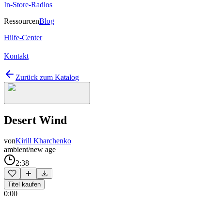
In-Store-Radios
Ressourcen
Blog
Hilfe-Center
Kontakt
Zurück zum Katalog
Desert Wind
von
Kirill Kharchenko
ambient/new age
2:38
Titel kaufen
0:00