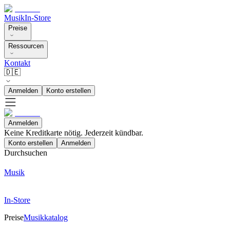
Musik
In-Store
Preise
Ressourcen
Kontakt
🇩🇪
Anmelden
Konto erstellen
Anmelden
Keine Kreditkarte nötig. Jederzeit kündbar.
Konto erstellen
Anmelden
Durchsuchen
Musik
In-Store
Preise
Musikkatalog