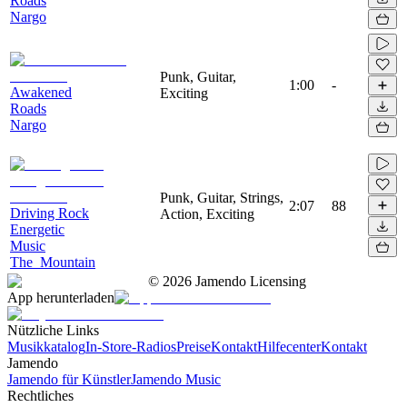
Roads
Nargo
Punk, Guitar,
1:00
-
Awakened
Exciting
Roads
Nargo
Punk, Guitar, Strings,
2:07
88
Driving Rock
Action, Exciting
Energetic
Music
The_Mountain
©
2026
Jamendo Licensing
App herunterladen
Nützliche Links
Musikkatalog
In-Store-Radios
Preise
Kontakt
Hilfecenter
Kontakt
Jamendo
Jamendo für Künstler
Jamendo Music
Rechtliches