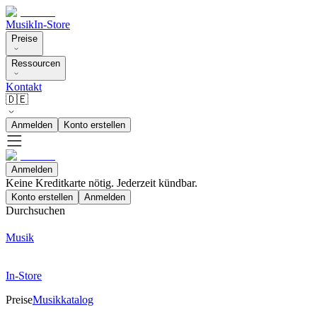
Musik
In-Store
Preise
Ressourcen
Kontakt
🇩🇪
Anmelden
Konto erstellen
Anmelden
Keine Kreditkarte nötig. Jederzeit kündbar.
Konto erstellen
Anmelden
Durchsuchen
Musik
In-Store
Preise
Musikkatalog