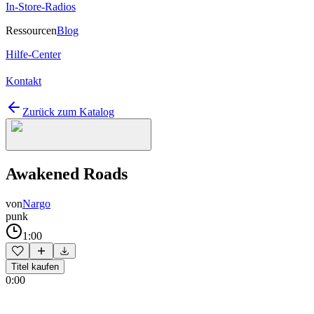
In-Store-Radios
Ressourcen
Blog
Hilfe-Center
Kontakt
Zurück zum Katalog
Awakened Roads
von
Nargo
punk
1:00
Titel kaufen
0:00