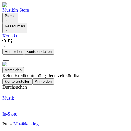
Musik
In-Store
Preise
Ressourcen
Kontakt
🇩🇪
Anmelden
Konto erstellen
Anmelden
Keine Kreditkarte nötig. Jederzeit kündbar.
Konto erstellen
Anmelden
Durchsuchen
Musik
In-Store
Preise
Musikkatalog