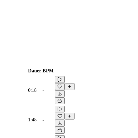
Dauer
BPM
0:18
-
1:48
-