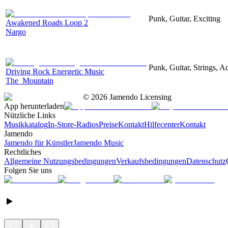
Punk, Guitar, Exciting
Awakened Roads Loop 2
Nargo
Punk, Guitar, Strings, Ac
Driving Rock Energetic Music
The_Mountain
©
2026
Jamendo Licensing
App herunterladen
Nützliche Links
Musikkatalog
In-Store-Radios
Preise
Kontakt
Hilfecenter
Kontakt
Jamendo
Jamendo für Künstler
Jamendo Music
Rechtliches
Allgemeine Nutzungsbedingungen
Verkaufsbedingungen
Datenschutz
Folgen Sie uns