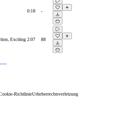
0:18
-
tion, Exciting
2:07
88
Cookie-Richtlinie
Urheberrechtsverletzung